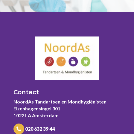
Contact
NoordAs Tandartsen en Mondhygiënisten
Elzenhagensingel 301
1022 LA Amsterdam
020 632 39 44